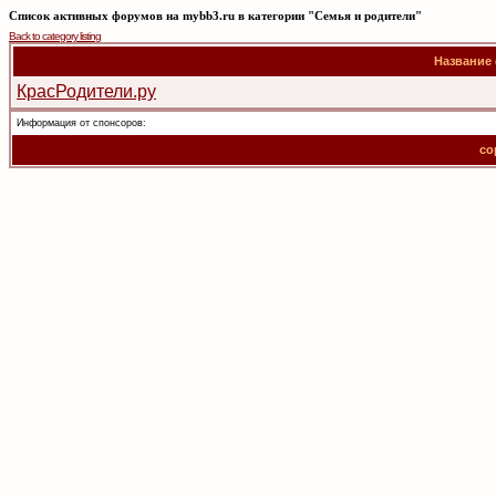
Список активных форумов на mybb3.ru в категории "Семья и родители"
Back to category listing
Название
КрасРодители.ру
Информация от спонсоров:
co