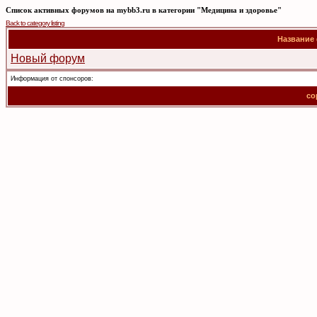
Список активных форумов на mybb3.ru в категории "Медицина и здоровье"
Back to category listing
Название
Новый форум
Информация от спонсоров:
co